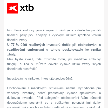
Rozdílové smlouvy jsou komplexní nástroje a v důsledku použití
finanční páky jsou spojeny s vysokým rizikem rychlého vzniku
finanční ztráty.
U 77 % účtů retailových investorů došlo při obchodování s
rozdílovými smlouvami u tohoto poskytovatele ke vzniku
ztráty.
Měli byste zvážit, zda rozumíte tomu, jak rozdílové smlouvy
fungují, a zda si můžete dovolit vysoké riziko ztráty svých
finančních prostředků.
Investování je rizikové. Investujte zodpovědně.
Obchodování s rozdílovými smlouvami nemusí být vhodné pro
všechny investory, neboť představuje vysoce spekulativní a
rizikovou investici. Před zahájením obchodování Vám důrazně
doporučujeme seznámit se s veškerými potenciálními riziky
souvisejícími s obchodováním rozdílovými smlouvami, stejně tak