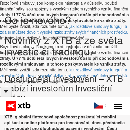
Rozdílové smlouvy jsou komplexní nástroje a v důsledku použití
finanční páky jsou spojeny s vysokým rizikem rychlého vzniku finanční
ztráty.
U 77 % účtů retailových investorů došlo při obchodování s
Co je nového?
rozdílovými smlouvami u tohoto poskytovatele ke vzniku ztráty.
Měli byste zvážit, zda rozumíte tomu,
jak rozdílové smlouvy fungují, a
zda si můžete dovolit vysoké riziko ztráty svých finančních prostředků.
Novinky z XTB a ze světa
Investování je rizikové. Investujte zodpovědně.
Rozdílové smlouvy jsou komplexní nástroje a v důsledku použití
investic či tradingu.
finanční páky jsou spojeny s vysokým rizikem rychlého vzniku finanční
ztráty.
U 77 % účtů retailových investorů došlo při obchodování s
rozdílovými smlouvami u tohoto poskytovatele ke vzniku ztráty.
Měli byste zvážit, zda rozumíte tomu,
jak rozdílové smlouvy fungují, a
Dostupnější investování – XTB
zda si můžete dovolit vysoké riziko ztráty svých finančních prostředků.
Investování je rizikové. Investujte zodpovědně.
nabízí investorům Investiční
plány.
Menu
Publikoval
XTB
on 30. 10. 2023 9:56:46
XTB, globální fintechová společnost poskytující mobilní
aplikaci a online platformu pro investování, dnes představila
nový produkt pro dlouhodobé pasivní investování. Čeští