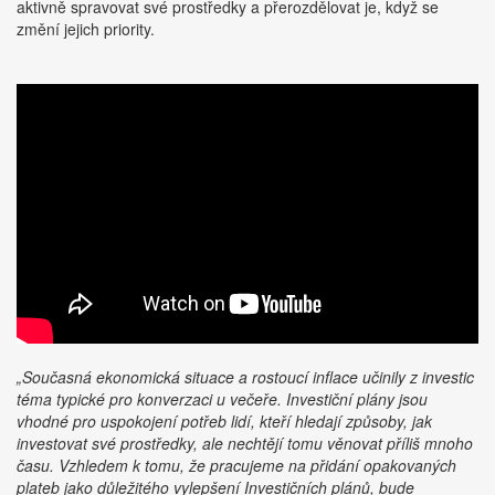
aktivně spravovat své prostředky a přerozdělovat je, když se
změní jejich priority.
„Současná ekonomická situace a rostoucí inflace učinily z investic
téma typické pro konverzaci u večeře. Investiční plány jsou
vhodné pro uspokojení potřeb lidí, kteří hledají způsoby, jak
investovat své prostředky, ale nechtějí tomu věnovat příliš mnoho
času. Vzhledem k tomu, že pracujeme na přidání opakovaných
plateb jako důležitého vylepšení Investičních plánů, bude