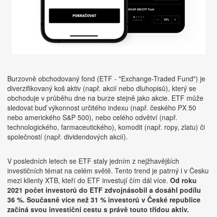
Burzovně obchodovaný fond (ETF - "Exchange-Traded Fund") je
diverzifikovaný koš aktiv (např. akcií nebo dluhopisů), který se
obchoduje v průběhu dne na burze stejně jako akcie. ETF může
sledovat buď výkonnost určitého indexu (např. českého PX 50
nebo amerického S&P 500), nebo celého odvětví (např.
technologického, farmaceutického), komodit (např. ropy, zlatu) či
společností (např. dividendových akcií).
V posledních letech se ETF staly jedním z nejžhavějších
investičních témat na celém světě. Tento trend je patrný i v Česku
mezi klienty XTB, kteří do ETF investují čím dál více.
Od roku
2021 počet investorů do ETF zdvojnásobil a dosáhl podílu
36 %. Současně více než 31 % investorů v České republice
začíná svou investiční cestu s právě touto třídou aktiv.