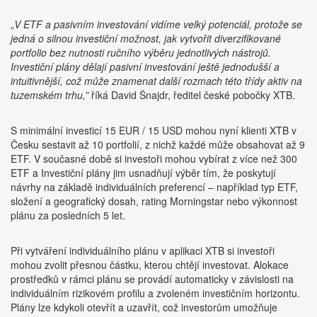
„
V ETF a pasivním investování vidíme velký potenciál, protože se
jedná o silnou investiční možnost, jak vytvořit diverzifikované
portfolio bez nutnosti ručního výběru jednotlivých nástrojů.
Investiční plány dělají pasivní investování ještě jednodušší a
intuitivnější, což může znamenat další rozmach této třídy aktiv na
tuzemském trhu,”
říká David Šnajdr, ředitel české pobočky XTB.
S minimální investicí 15 EUR / 15 USD mohou nyní klienti XTB v
Česku sestavit až 10 portfolií, z nichž každé může obsahovat až 9
ETF. V současné době si investoři mohou vybírat z více než 300
ETF a Investiční plány jim usnadňují výběr tím, že poskytují
návrhy na základě individuálních preferencí – například typ ETF,
složení a geografický dosah, rating Morningstar nebo výkonnost
plánu za posledních 5 let.
Při vytváření individuálního plánu v aplikaci XTB si investoři
mohou zvolit přesnou částku, kterou chtějí investovat. Alokace
prostředků v rámci plánu se provádí automaticky v závislosti na
individuálním rizikovém profilu a zvoleném investičním horizontu.
Plány lze kdykoli otevřít a uzavřít, což investorům umožňuje