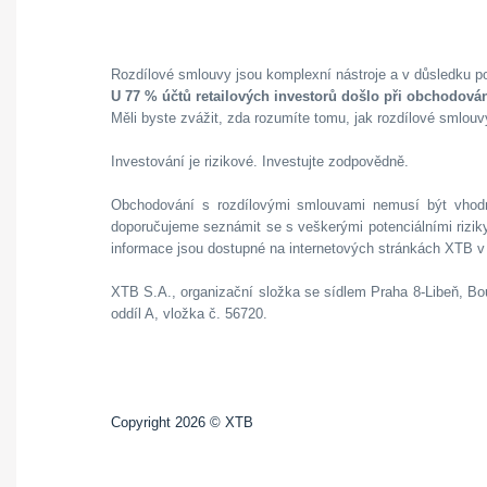
Rozdílové smlouvy jsou komplexní nástroje a v důsledku pou
U 77 % účtů retailových investorů došlo při obchodován
Měli byste zvážit, zda rozumíte tomu, jak rozdílové smlouvy
Investování je rizikové. Investujte zodpovědně.
Obchodování s rozdílovými smlouvami nemusí být vhodné
doporučujeme seznámit se s veškerými potenciálními riziky
informace jsou dostupné na internetových stránkách XTB v
XTB S.A., organizační složka se sídlem Praha 8-Libeň, 
oddíl A, vložka č. 56720.
Copyright 2026 © XTB