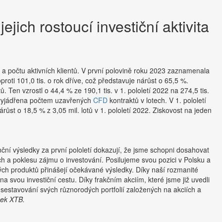
ejich rostoucí investiční aktivita
a počtu aktivních klientů. V první polovině roku 2023 zaznamenala
 oproti 101,0 tis. o rok dříve, což představuje nárůst o 65,5 %.
ů. Ten vzrostl o 44,4 % ze 190,1 tis. v 1. pololetí 2022 na 274,5 tis.
e vyjádřena počtem uzavřených
CFD
kontraktů v lotech. V 1. pololetí
árůst o 18,5 % z 3,05 mil. lotů v 1. pololetí 2022. Ziskovost na jeden
nční výsledky za první pololetí dokazují, že jsme schopni dosahovat
rzích a poklesu zájmu o investování. Posilujeme svou pozici v Polsku a
ových produktů přinášejí očekávané výsledky. Díky naší rozmanité
 svou investiční cestu. Díky frakčním akciím, které jsme již uvedli
při sestavování svých různorodých portfolií založených na akciích a
ček XTB.