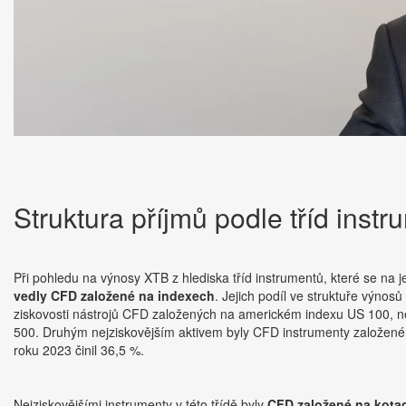
Struktura příjmů podle tříd inst
Při pohledu na výnosy XTB z hlediska tříd instrumentů, které se na jej
vedly CFD založené na indexech
. Jejich podíl ve struktuře výnos
ziskovosti nástrojů CFD založených na americkém indexu US 100
500. Druhým nejziskovějším aktivem byly CFD instrumenty založené n
roku 2023 činil 36,5 %.
Nejziskovějšími instrumenty v této třídě byly
CFD založené na kotac