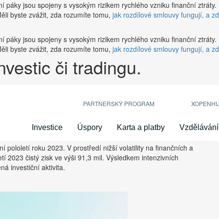
í páky jsou spojeny s vysokým rizikem rychlého vzniku finanční ztráty.
li byste zvážit, zda rozumíte tomu,
jak rozdílové smlouvy fungují, a zd
í páky jsou spojeny s vysokým rizikem rychlého vzniku finanční ztráty.
li byste zvážit, zda rozumíte tomu,
jak rozdílové smlouvy fungují, a zd
vestic či tradingu.
nční výsledky za první pololetí
PARTNERSKÝ PROGRAM
XOPENHU
Investice
Úspory
Karta a platby
Vzdělávání
pololetí roku 2023. V prostředí nižší volatility na finančních a
etí 2023 čistý zisk ve výši 91,3 mil. Výsledkem intenzivních
ná investiční aktivita.