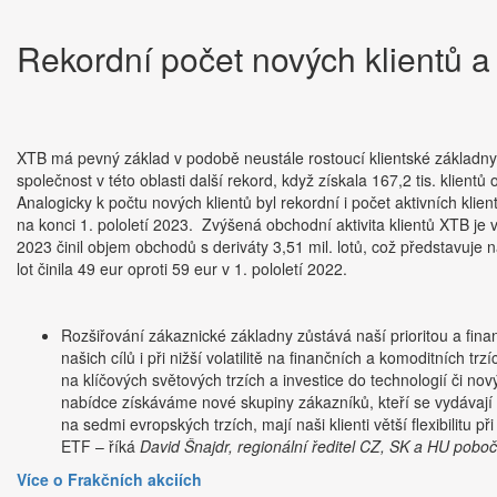
Rekordní počet nových klientů a j
XTB má pevný základ v podobě neustále rostoucí klientské základny 
společnost v této oblasti další rekord, když získala 167,2 tis. klientů
Analogicky k počtu nových klientů byl rekordní i počet aktivních klient
na konci 1. pololetí 2023. Zvýšená obchodní aktivita klientů XTB j
2023 činil objem obchodů s deriváty 3,51 mil. lotů, což představuje n
lot činila 49 eur oproti 59 eur v 1. pololetí 2022.
Rozšiřování zákaznické základny zůstává naší prioritou a fina
našich cílů i při nižší volatilitě na finančních a komoditních t
na klíčových světových trzích a investice do technologií či n
nabídce získáváme nové skupiny zákazníků, kteří se vydávají na
na sedmi evropských trzích, mají naši klienti větší flexibilitu 
ETF – říká
David Šnajdr, regionální ředitel CZ, SK a HU pobo
Více o Frakčních akciích