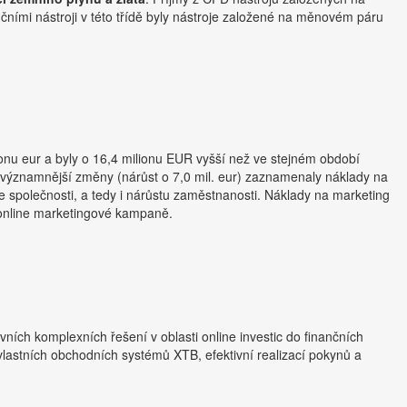
nčními nástroji v této třídě byly nástroje založené na měnovém páru
ionu eur a byly o 16,4 milionu EUR vyšší než ve stejném období
ejvýznamnější změny (nárůst o 7,0 mil. eur) zaznamenaly náklady na
 společnosti, a tedy i nárůstu zaměstnanosti. Náklady na marketing
na online marketingové kampaně.
ních komplexních řešení v oblasti online investic do finančních
 vlastních obchodních systémů XTB, efektivní realizací pokynů a