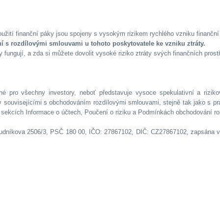
žití finanční páky jsou spojeny s vysokým rizikem rychlého vzniku finanční 
í s rozdílovými smlouvami u tohoto poskytovatele ke vzniku ztráty.
 fungují, a zda si můžete dovolit vysoké riziko ztráty svých finančních prost
 pro všechny investory, neboť představuje vysoce spekulativní a rizik
 souvisejícími s obchodováním rozdílovými smlouvami, stejně tak jako s pra
 sekcích Informace o účtech, Poučení o riziku a Podmínkách obchodování ro
Boudníkova 2506/3, PSČ 180 00, IČO: 27867102, DIČ: CZ27867102, zapsána