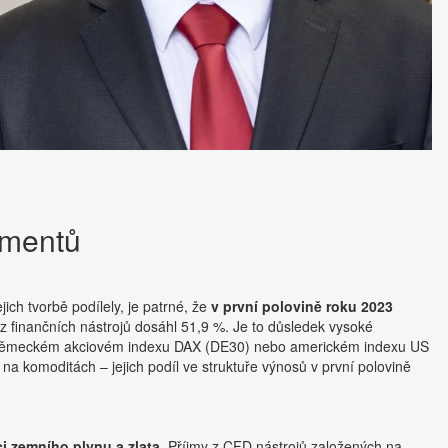
rumentů
ich tvorbě podílely, je patrné, že
v první polovině roku 2023
ů z finančních nástrojů dosáhl 51,9 %. Je to důsledek vysoké
, německém akciovém indexu DAX (DE30) nebo americkém indexu US
a komoditách – jejich podíl ve struktuře výnosů v první polovině
i zemního plynu a zlata
. Příjmy z CFD nástrojů založených na