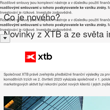
Rozdílové smlouvy jsou komplexní nástroje a v důsledku použití finančn
rozdílovými smlouvami u tohoto poskytovatele ke vzniku ztráty.
Mě
Investování je rizikové. Investujte zodpovědně.
Co je nového?
Rozdílové smlouvy jsou komplexní nástroje a v důsledku použití finančn
rozdílovými smlouvami u tohoto poskytovatele ke vzniku ztráty.
Mě
Investování je rizikové. Investujte zodpovědně.
Novinky z XTB a ze světa in
📈 XTB zveřejnila předběžné fina
2023 💰
Publikoval
XTB
on 27. 7. 2023 13:41:15
Společnost XTB právě zveřejnila předběžné finanční výsledky za první 
komoditních trzích ve 2. čtvrtletí 2023 vykázala společnost v 1. polol
marketingových aktivit byl rekordní počet nových klientů i jejich zvýše