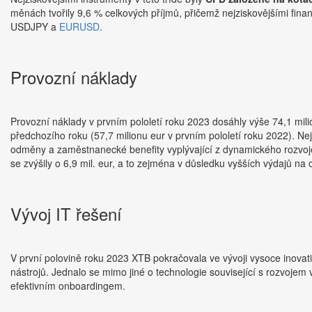
měnách tvořily 9,6 % celkových příjmů, přičemž nejziskovějšími fina
USDJPY a
EURUSD
.
Provozní náklady
Provozní náklady v prvním pololetí roku 2023 dosáhly výše 74,1 mil
předchozího roku (57,7 milionu eur v prvním pololetí roku 2022). N
odměny a zaměstnanecké benefity vyplývající z dynamického rozvoje
se zvýšily o 6,9 mil. eur, a to zejména v důsledku vyšších výdajů 
Vývoj IT řešení
V první polovině roku 2023 XTB pokračovala ve vývoji vysoce inovativ
nástrojů. Jednalo se mimo jiné o technologie související s rozvojem
efektivním onboardingem.