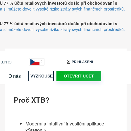
U 77 % účtů retailových investorů došlo při obchodování s
a si můžete dovolit vysoké riziko ztráty svých finančních prostředků.
U 77 % účtů retailových investorů došlo při obchodování s
a si můžete dovolit vysoké riziko ztráty svých finančních prostředků.
Začněte investovat a obchodovat s jedním z
B.PRO
PŘIHLÁŠENÍ
největších burzovně obchodovaných brokerů na
světě. Získejte přístup k fyzickým akciím a ETF,
O nás
VYZKOUŠET
OTEVŘÍT ÚČET
CFD na Forex, indexy, komodity a kryptoměny.
Proč XTB?
Moderní a intuitivní investiční aplikace
xStation 5